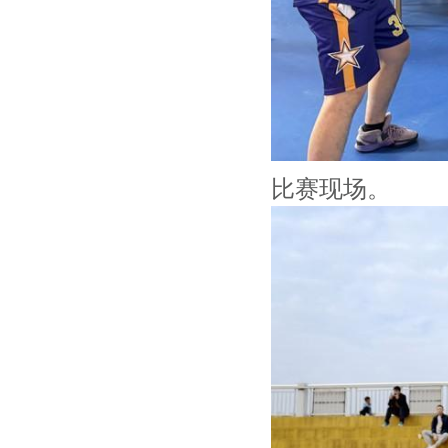
比赛现场。