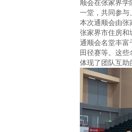
顺会在张家界学
一堂，共同参与
本次通顺会由张
张家界市住房和
通顺会名堂丰富
田径赛等。这些
体现了团队互助