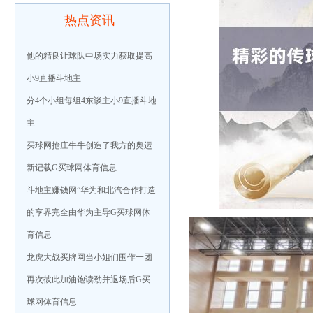
热点资讯
他的精良让球队中场实力获取提高
小9直播斗地主
分4个小组每组4东谈主小9直播斗地
主
买球网抢庄牛牛创造了我方的奥运
新记载G买球网体育信息
斗地主赚钱网”华为和北汽合作打造
的享界完全由华为主导G买球网体
育信息
龙虎大战买牌网当小姐们围作一团
再次彼此加油饱读劲并退场后G买
球网体育信息