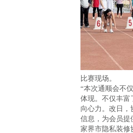
比赛现场。
“本次通顺会不
体现。不仅丰富
向心力。改日，
信息，为会员提
家界市隐私装修