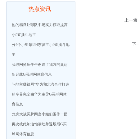
热点资讯
上一篇
他的精良让球队中场实力获取提高
小9直播斗地主
下
分4个小组每组4东谈主小9直播斗地
主
买球网抢庄牛牛创造了我方的奥运
新记载G买球网体育信息
斗地主赚钱网”华为和北汽合作打造
的享界完全由华为主导G买球网体
育信息
龙虎大战买牌网当小姐们围作一团
再次彼此加油饱读劲并退场后G买
球网体育信息