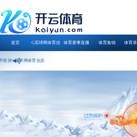
首页
G买球网体育信
体育赛事直播
体育集锦
体育录
息
很拼G买球网体育信息