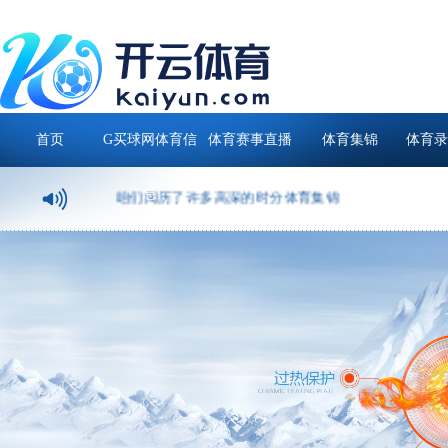
首页
G买球网体育信
体育赛事直播
体育集锦
体育录
息
咱们阅历了许多高深的时分体育集锦