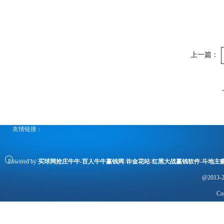
上一篇：
友情链接：
Powered by
买球网抢庄牛牛-百人牛牛赢钱网-诈金花站-红黑大战赢钱软件-斗地主
@2013-
Co