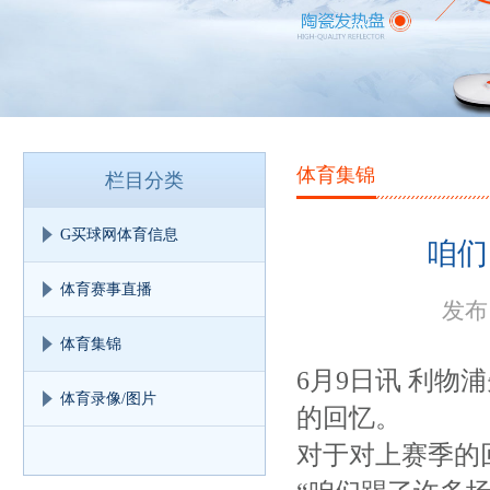
体育集锦
栏目分类
你的位置：
买球网抢庄牛牛-百人
G买球网体育信息
咱们
棋牌-小9直播斗地主-宝威压牌_
体育赛事直播
发布日
体育集锦
6月9日讯 利
体育录像/图片
的回忆。
对于对上赛季的