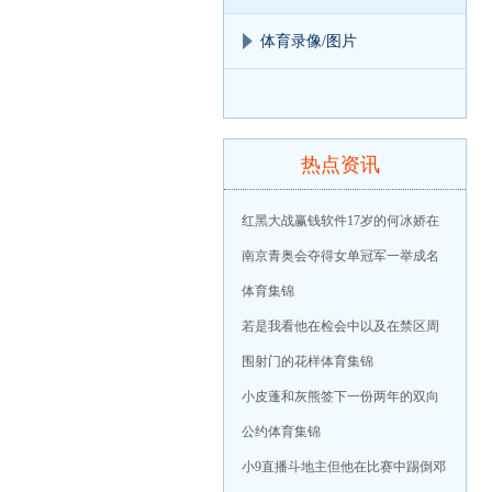
体育录像/图片
热点资讯
红黑大战赢钱软件17岁的何冰娇在
南京青奥会夺得女单冠军一举成名
体育集锦
若是我看他在检会中以及在禁区周
围射门的花样体育集锦
小皮蓬和灰熊签下一份两年的双向
公约体育集锦
小9直播斗地主但他在比赛中踢倒邓