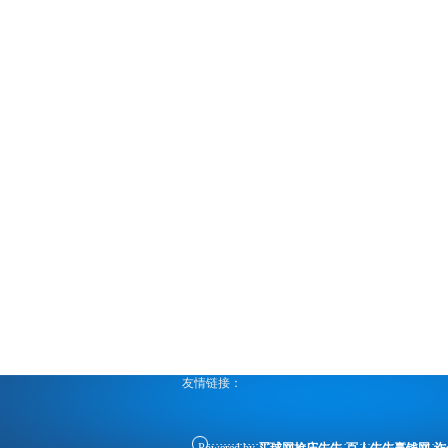
友情链接：
Powered by
买球网抢庄牛牛-百人牛牛赢钱网-诈