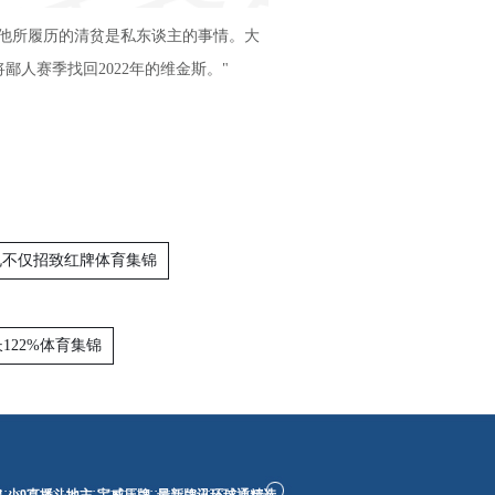
他所履历的清贫是私东谈主的事情。大
人赛季找回2022年的维金斯。"
规不仅招致红牌体育集锦
22%体育集锦
-小9直播斗地主-宝威压牌_最新牌讯环球通精选