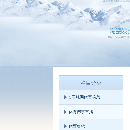
栏目分类
G买球网体育信息
体育赛事直播
体育集锦