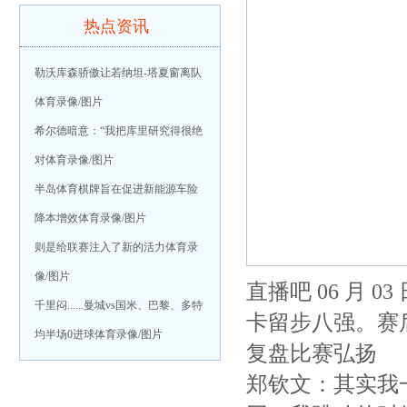
热点资讯
勒沃库森骄傲让若纳坦-塔夏窗离队
体育录像/图片
希尔德暗意：“我把库里研究得很绝
对体育录像/图片
半岛体育棋牌旨在促进新能源车险
降本增效体育录像/图片
则是给联赛注入了新的活力体育录
像/图片
直播吧 06 月 0
千里闷......曼城vs国米、巴黎、多特
卡留步八强。赛
均半场0进球体育录像/图片
️复盘比赛弘扬
郑钦文：其实我