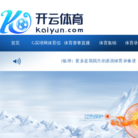
首页
G买球网体育信
体育赛事直播
体育集锦
体育录
息
（输球）更多是我我方的原因体育录像/图片