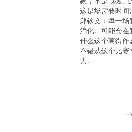
象，不是"彩虹
️这是场需要时
郑钦文：每一场
消化。可能会在
什么这个莫得作
不错从这个比赛
大。
上一