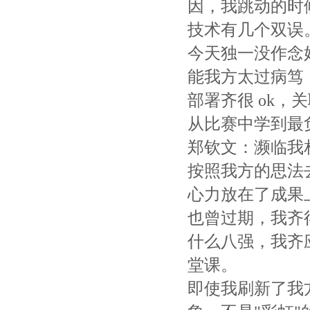
因，我跳动的时
技术有几个双误
今天独一没作念
能我方太过病笃
部署齐很 ok，
️从比赛中学到
郑钦文：濒临我
按照我方的思法
心力放在了成果
也曾过期，我齐
什么八强，我齐
堂课。
即使我刷新了我