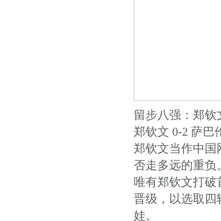
留步八强：郑钦
郑钦文 0-2 萨巴
郑钦文当作中国
否走多远的重负
唯有郑钦文打破首
晋级，以选取四轮死
娃。