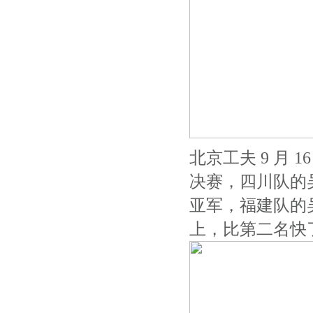
北京工夫 9 月 1
决赛，四川队的吴艳
亚军，福建队的吴
上，比第二名快了 