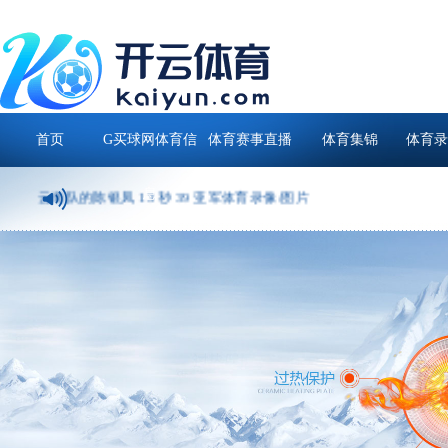
首页
G买球网体育信
体育赛事直播
体育集锦
体育录
息
云南队的陈银凤 13 秒 39 亚军体育录像/图片