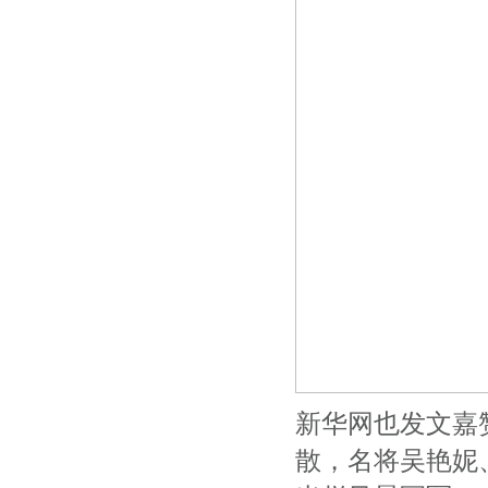
新华网也发文嘉
散，名将吴艳妮、