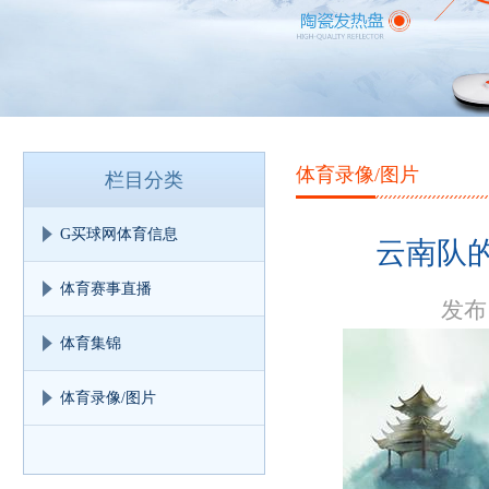
体育录像/图片
栏目分类
你的位置：
买球网抢庄牛牛-百人
G买球网体育信息
云南队的
棋牌-小9直播斗地主-宝威压牌_
体育赛事直播
发布日
体育集锦
体育录像/图片