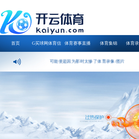
首页
G买球网体育信
体育赛事直播
体育集锦
体育录
息
可能便是因为那时太惨了体育录像/图片