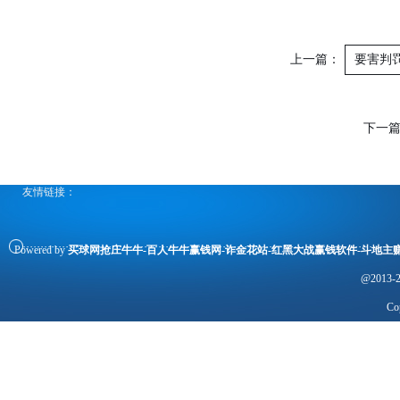
上一篇：
要害判
下一
友情链接：
Powered by
买球网抢庄牛牛-百人牛牛赢钱网-诈金花站-红黑大战赢钱软件-斗地主
@2013-
Co