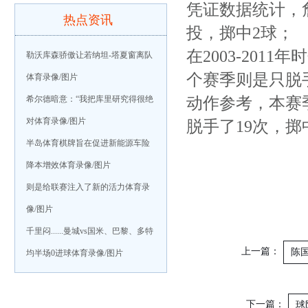
凭证数据统计，
热点资讯
投，掷中2球；
在2003-201
勒沃库森骄傲让若纳坦-塔夏窗离队
个赛季则是只脱
体育录像/图片
希尔德暗意：“我把库里研究得很绝
动作参考，本赛
对体育录像/图片
脱手了19次，掷
半岛体育棋牌旨在促进新能源车险
降本增效体育录像/图片
则是给联赛注入了新的活力体育录
像/图片
千里闷......曼城vs国米、巴黎、多特
上一篇：
陈
均半场0进球体育录像/图片
下一篇：
球