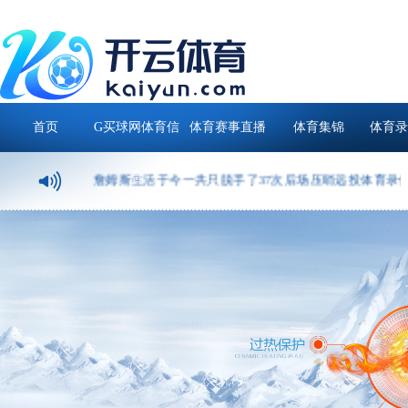
首页
G买球网体育信
体育赛事直播
体育集锦
体育录
息
詹姆斯生活于今一共只脱手了37次后场压哨远投体育录像/