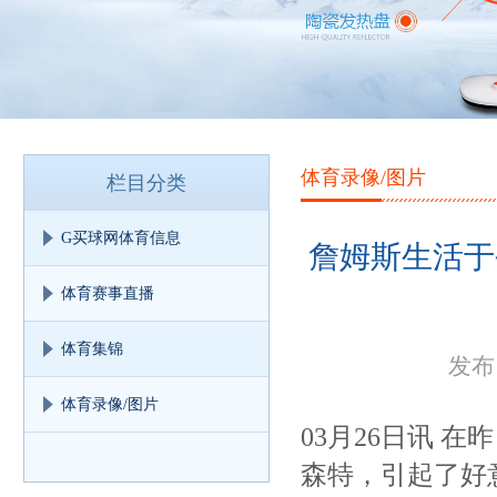
体育录像/图片
栏目分类
你的位置：
买球网抢庄牛牛-百人
G买球网体育信息
詹姆斯生活于
棋牌-小9直播斗地主-宝威压牌_
体育赛事直播
图片
体育集锦
发布日
体育录像/图片
03月26日讯 
森特，引起了好