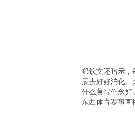
郑钦文还暗示，
辰去好好消化。
什么莫得作念好
东西体育赛事直