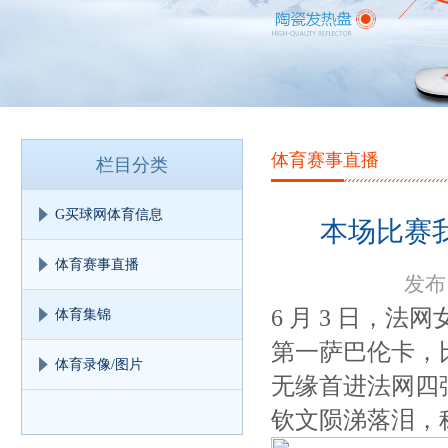
体育赛事直播
栏目分类
你的位置：
买球网抢庄牛牛-百人
G买球网体育信息
本场比赛
棋牌-小9直播斗地主-宝威压牌_
体育赛事直播
发布日
6 月 3 日，法
体育集锦
第一萨巴伦卡，比
体育录像/图片
无缘首进法网四
钦文陨涕落泪，