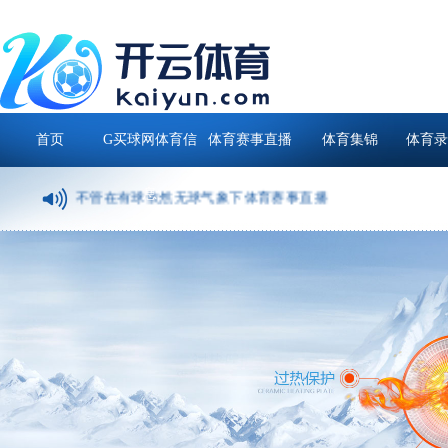
首页
G买球网体育信
体育赛事直播
体育集锦
体育录
息
不管在有球依然无球气象下体育赛事直播