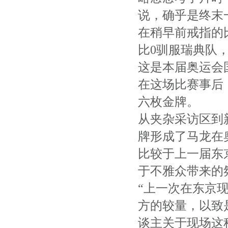
说，确乎是终末
在稍早前戒指的
比0驯服瑞典队
这是本届奥运会
在这场比赛事后
六枚金牌。
从夹杂采访区到
牌形成了马龙在
比较于上一届东
于不雅众带来的
“上一次在东京
方的较量，以致
谈主关于现场这